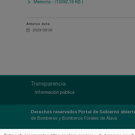
Memoria - (13282,19 KB )
Aldatze data
2023/06/26
Transparencia
Información pública
Derechos reservados Portal de Gobierno abiert
de Bomberas y Bomberos Forales de Álava