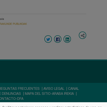
aia
RAKUNDE PUBLIKOAK
REGUNTAS FRECUENTES
|
AVISO LEGAL
|
CANAL
E DENUNCIAS
|
MAPA DEL SITIO-ARABA IREKIA
|
ONTACTO-DFA