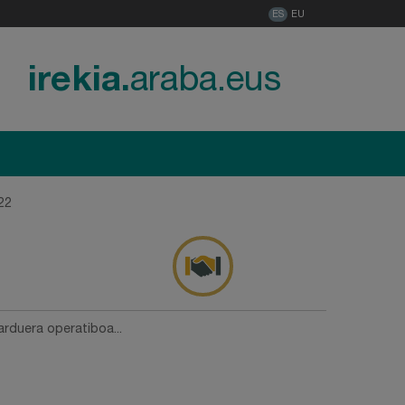
ES
EU
irekia.
araba.eus
22
arduera operatiboa...