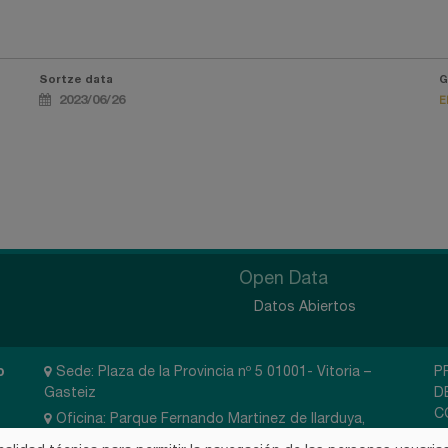
Sortze data
G
2023/06/26
E
Open Data
Datos Abiertos
o
Sede: Plaza de la Provincia nº 5 01001- Vitoria –
P
Gasteiz
D
C
Oficina: Parque Fernando Martinez de Ilarduya,
Polígono Industrial de Los Llanos, Calle D-3, 01230