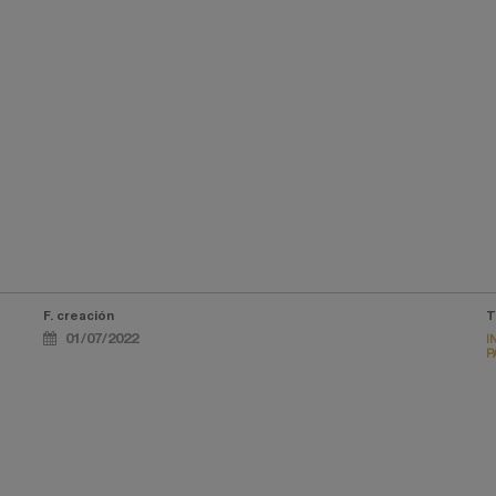
F. creación
T
01/07/2022
I
P